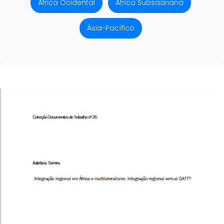
África Ocidental
África Subsaariana
Ásia-Pacífico