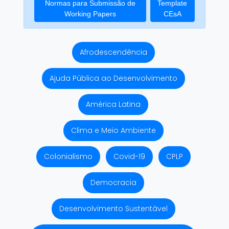
Normas para Submissão de
Template
Working Papers
CEsA
Afrodescendência
Ajuda Pública ao Desenvolvimento
América Latina
Clima e Meio Ambiente
Colonialismo
Covid-19
CPLP
Democracia
Desenvolvimento Sustentável