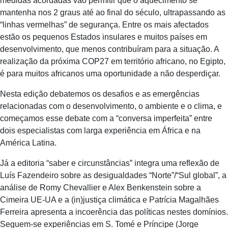
medidas acordadas vão permitir que o aquecimento se
mantenha nos 2 graus até ao final do século, ultrapassando as
“linhas vermelhas” de segurança. Entre os mais afectados
estão os pequenos Estados insulares e muitos países em
desenvolvimento, que menos contribuíram para a situação. A
realização da próxima COP27 em território africano, no Egipto,
é para muitos africanos uma oportunidade a não desperdiçar.
Nesta edição debatemos os desafios e as emergências
relacionadas com o desenvolvimento, o ambiente e o clima, e
começamos esse debate com a “conversa imperfeita” entre
dois especialistas com larga experiência em África e na
América Latina.
Já a editoria “saber e circunstâncias” integra uma reflexão de
Luís Fazendeiro sobre as desigualdades “Norte”/“Sul global”, a
análise de Romy Chevallier e Alex Benkenstein sobre a
Cimeira UE-UA e a (in)justiça climática e Patrícia Magalhães
Ferreira apresenta a incoerência das políticas nestes domínios.
Seguem-se experiências em S. Tomé e Príncipe (Jorge