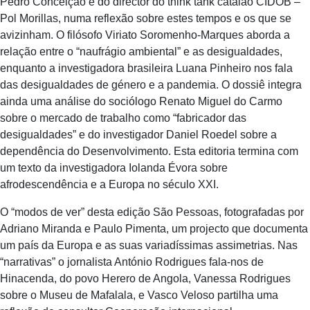
Pedro Conceição e do director do think tank catalão CIDOB –
Pol Morillas, numa reflexão sobre estes tempos e os que se
avizinham. O filósofo Viriato Soromenho-Marques aborda a
relação entre o “naufrágio ambiental” e as desigualdades,
enquanto a investigadora brasileira Luana Pinheiro nos fala
das desigualdades de género e a pandemia. O dossiê integra
ainda uma análise do sociólogo Renato Miguel do Carmo
sobre o mercado de trabalho como “fabricador das
desigualdades” e do investigador Daniel Roedel sobre a
dependência do Desenvolvimento. Esta editoria termina com
um texto da investigadora Iolanda Évora sobre
afrodescendência e a Europa no século XXI.
O “modos de ver” desta edição São Pessoas, fotografadas por
Adriano Miranda e Paulo Pimenta, um projecto que documenta
um país da Europa e as suas variadíssimas assimetrias. Nas
“narrativas” o jornalista António Rodrigues fala-nos de
Hinacenda, do povo Herero de Angola, Vanessa Rodrigues
sobre o Museu de Mafalala, e Vasco Veloso partilha uma