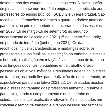
desempenho dos estudantes; e o tecnostress. A investigação
empírica baseia-se num inquérito original online aplicado aos
professores do ensino público (ISCED 2 e 3) em Portugal. São
recolhidas informações referentes a quatro períodos: antes da
pandemia; no primeiro período de encerramento das escolas
em 2020 (16 de março-16 de setembro); no segundo
encerramento das escola em 2021 (15 de janeiro-5 de abril);
no período do inquérito (junho-julho 2021). Os dados
recolhidos incluem características e mudanças sobre: os
professores e suas famílias; a satisfação no trabalho, o stress e
o burnout; a satisfação em relação à vida; o tempo de trabalho
e as funções docentes; o equilíbrio entre trabalho e vida
pessoal; os objetivos, métodos e resultados do ensino; o stress
no trabalho; as condições para realização do ensino remoto; as
expectativas para o ano letivo 2021-22. Os resultados mostram
que o stress no trabalho dos professores aumentou durante a
pandemia, sendo o comportamento e desempenho dos
estudantes um fator explicativo relevante. As dificuldades em
conciliar o tempo de trabalho e o tempo pessoal são também