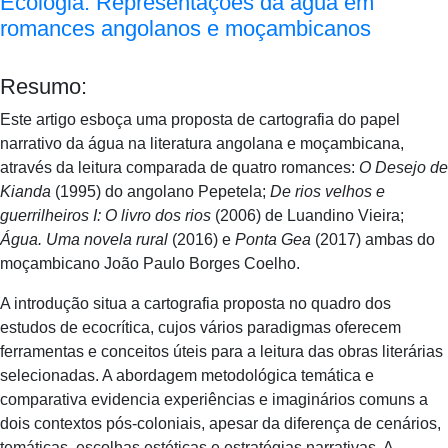
Ecologia: Representações da água em
romances angolanos e moçambicanos
Resumo:
Este artigo esboça uma proposta de cartografia do papel
narrativo da água na literatura angolana e moçambicana,
através da leitura comparada de quatro romances:
O Desejo de
Kianda
(1995) do angolano Pepetela;
De rios velhos e
guerrilheiros I: O livro dos rios
(2006) de Luandino Vieira;
Água. Uma novela rural
(2016) e
Ponta Gea
(2017) ambas do
moçambicano João Paulo Borges Coelho.
A introdução situa a cartografia proposta no quadro dos
estudos de ecocrítica, cujos vários paradigmas oferecem
ferramentas e conceitos úteis para a leitura das obras literárias
selecionadas. A abordagem metodológica temática e
comparativa evidencia experiências e imaginários comuns a
dois contextos pós-coloniais, apesar da diferença de cenários,
temáticas, escolhas estéticas e estratégias narrativas. A