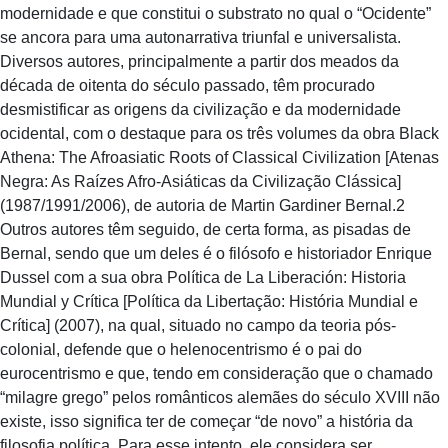
modernidade e que constitui o substrato no qual o “Ocidente”
se ancora para uma autonarrativa triunfal e universalista.
Diversos autores, principalmente a partir dos meados da
década de oitenta do século passado, têm procurado
desmistificar as origens da civilização e da modernidade
ocidental, com o destaque para os três volumes da obra Black
Athena: The Afroasiatic Roots of Classical Civilization [Atenas
Negra: As Raízes Afro-Asiáticas da Civilização Clássica]
(1987/1991/2006), de autoria de Martin Gardiner Bernal.2
Outros autores têm seguido, de certa forma, as pisadas de
Bernal, sendo que um deles é o filósofo e historiador Enrique
Dussel com a sua obra Política de La Liberación: Historia
Mundial y Crítica [Política da Libertação: História Mundial e
Crítica] (2007), na qual, situado no campo da teoria pós-
colonial, defende que o helenocentrismo é o pai do
eurocentrismo e que, tendo em consideração que o chamado
“milagre grego” pelos românticos alemães do século XVIII não
existe, isso significa ter de começar “de novo” a história da
filosofia política. Para esse intento, ele considera ser