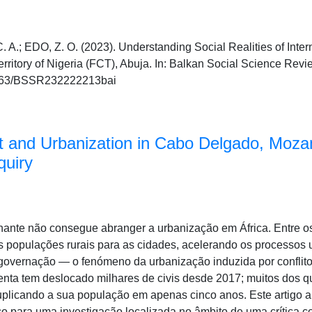
.; EDO, Z. O. (2023). Understanding Social Realities of Inter
erritory of Nigeria (FCT), Abuja. In: Balkan Social Science Revi
46763/BSSR232222213bai
t and Urbanization in Cabo Delgado, Moz
nquiry
nante não consegue abranger a urbanização em África. Entre os 
populações rurais para as cidades, acelerando os processos 
 governação — o fenómeno da urbanização induzida por conflit
enta tem deslocado milhares de civis desde 2017; muitos dos qu
uplicando a sua população em apenas cinco anos. Este artigo a
 para uma investigação localizada no âmbito de uma crítica c