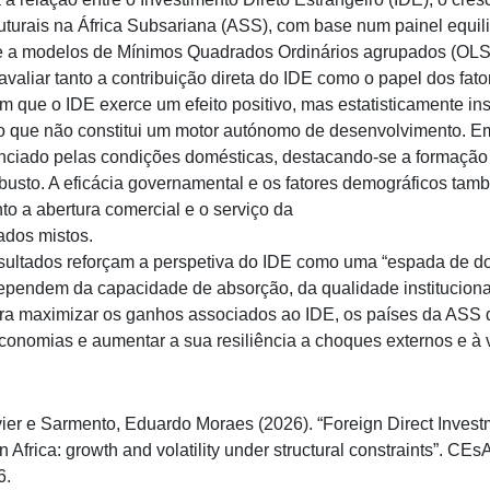
ruturais na África Subsariana (ASS), com base num painel equil
 a modelos de Mínimos Quadrados Ordinários agrupados (OLS), 
avaliar tanto a contribuição direta do IDE como o papel dos fator
 que o IDE exerce um efeito positivo, mas estatisticamente ins
 que não constitui um motor autónomo de desenvolvimento. Em
enciado pelas condições domésticas, destacando-se a formação b
busto. A eficácia governamental e os fatores demográficos tam
nto a abertura comercial e o serviço da
ados mistos.
esultados reforçam a perspetiva do IDE como uma “espada de do
pendem da capacidade de absorção, da qualidade institucional
 maximizar os ganhos associados ao IDE, os países da ASS dev
economias e aumentar a sua resiliência a choques externos e à v
ier e Sarmento, Eduardo Moraes (2026). “Foreign Direct Invest
 Africa: growth and volatility under structural constraints”. 
6.