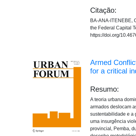
Citação:
BA-ANA-ITENEBE, C. A
the Federal Capital T
https://doi.org/10.
Armed Conflic
for a critical i
Resumo:
A teoria urbana domi
armados deslocam as 
sustentabilidade e a
uma insurgência viol
provincial, Pemba, d
desenho metodológico