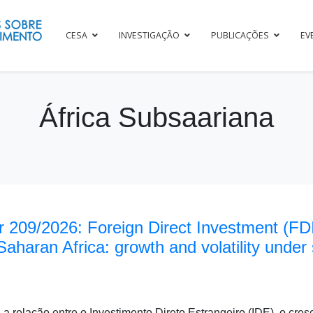
CESA
INVESTIGAÇÃO
PUBLICAÇÕES
EV
África Subsaariana
 209/2026: Foreign Direct Investment (FD
aharan Africa: growth and volatility under 
 a relação entre o Investimento Direto Estrangeiro (IDE), o cr