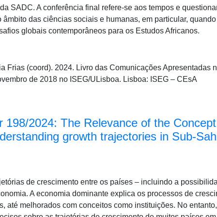
a SADC. A conferência final refere-se aos tempos e questionam
no âmbito das ciências sociais e humanas, em particular, quando
esafios globais contemporâneos para os Estudos Africanos.
ia Frias (coord). 2024. Livro das Comunicações Apresentadas 
Novembro de 2018 no ISEG/ULisboa. Lisboa: ISEG – CEsA
 198/2024: The Relevance of the Concept
derstanding growth trajectories in Sub-Sah
jetórias de crescimento entre os países – incluindo a possibil
conomia. A economia dominante explica os processos de cresci
, até melhorados com conceitos como instituições. No entanto
ecisos sobre as trajetórias de crescimento de muitos países