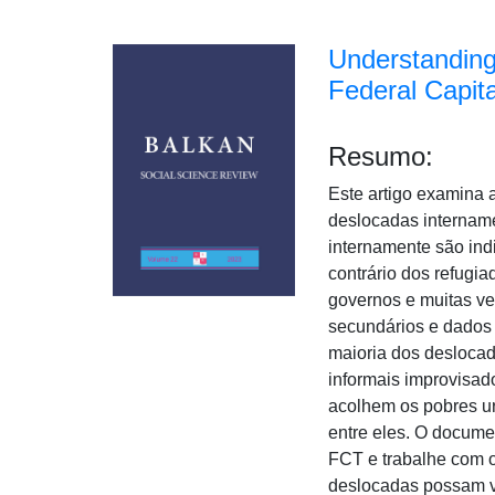
Understanding 
Federal Capita
Resumo:
Este artigo examina 
deslocadas intername
internamente são ind
contrário dos refugi
governos e muitas ve
secundários e dados
maioria dos desloca
informais improvisa
acolhem os pobres ur
entre eles. O docume
FCT e trabalhe com o
deslocadas possam vo