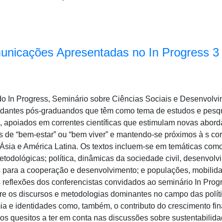
unicações Apresentadas no In Progress 3
 do In Progress, Seminário sobre Ciências Sociais e Desenvolvi
tudantes pós-graduandos que têm como tema de estudos e pesqu
 apoiados em correntes científicas que estimulam novas abor
 de “bem-estar” ou “bem viver” e mantendo-se próximos à s co
, Ásia e América Latina. Os textos incluem-se em temáticas com
metodológicas; política, dinâmicas da sociedade civil, desenvol
 para a cooperação e desenvolvimento; e populações, mobilida
 reflexões dos conferencistas convidados ao seminário In Prog
obre os discursos e metodologias dominantes no campo das polít
a e identidades como, também, o contributo do crescimento fin
os quesitos a ter em conta nas discussões sobre sustentabili