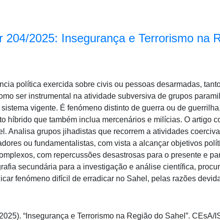
 204/2025: Insegurança e Terrorismo na 
ência política exercida sobre civis ou pessoas desarmadas, tan
como ser instrumental na atividade subversiva de grupos parami
 sistema vigente. É fenómeno distinto de guerra ou de guerrilh
ito híbrido que também inclua mercenários e milícias. O artigo
el. Analisa grupos jihadistas que recorrem a atividades coerci
dores ou fundamentalistas, com vista a alcançar objetivos polí
complexos, com repercussões desastrosas para o presente e par
grafia secundária para a investigação e análise científica, pro
plicar fenómeno difícil de erradicar no Sahel, pelas razões devid
 (2025). “Insegurança e Terrorismo na Região do Sahel”. CEs