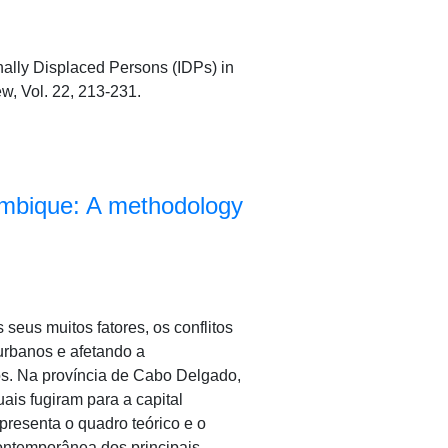
nally Displaced Persons (IDPs) in
ew, Vol. 22, 213-231.
ambique: A methodology
seus muitos fatores, os conflitos
urbanos e afetando a
os. Na província de Cabo Delgado,
ais fugiram para a capital
presenta o quadro teórico e o
ontemporânea dos principais