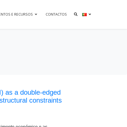
ENTOS E RECURSOS
CONTACTOS
I) as a double-edged
structural constraints
escimento económico e as