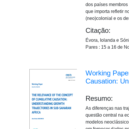
dos países membros d
que importa refletir 
(neo)colonial e os d
Citação:
Évora, Iolanda e Són
Pares : 15 a 16 de 
Working Paper
Causation: Un
Resumo:
As diferenças nas tra
questão central na e
modelos neoclássicos
em fornecer dados pr