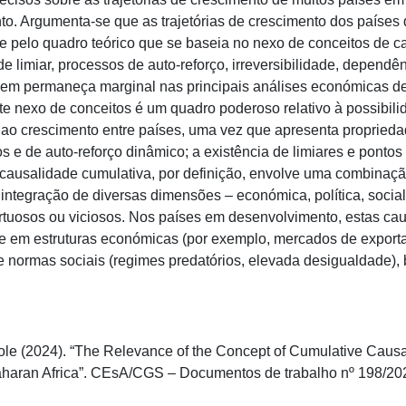
to. Argumenta-se que as trajetórias de crescimento dos países
 pelo quadro teórico que se baseia no nexo de conceitos de c
 de limiar, processos de auto-reforço, irreversibilidade, dependên
em permaneça marginal nas principais análises económicas de
ste nexo de conceitos é um quadro poderoso relativo à possibil
ao crescimento entre países, uma vez que apresenta proprieda
 e de auto-reforço dinâmico; a existência de limiares e pontos d
causalidade cumulativa, por definição, envolve uma combinaçã
integração de diversas dimensões – económica, política, social
virtuosos ou viciosos. Nos países em desenvolvimento, estas ca
te em estruturas económicas (por exemplo, mercados de expor
s e normas sociais (regimes predatórios, elevada desigualdade),
cole (2024). “The Relevance of the Concept of Cumulative Caus
Saharan Africa”. CEsA/CGS – Documentos de trabalho nº 198/20