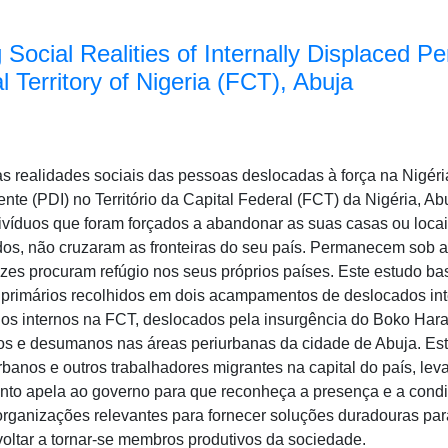
Social Realities of Internally Displaced Pe
l Territory of Nigeria (FCT), Abuja
as realidades sociais das pessoas deslocadas à força na Nigér
nte (PDI) no Território da Capital Federal (FCT) da Nigéria, A
ivíduos que foram forçados a abandonar as suas casas ou locais
ados, não cruzaram as fronteiras do seu país. Permanecem sob a
zes procuram refúgio nos seus próprios países. Este estudo ba
 primários recolhidos em dois acampamentos de deslocados in
dos internos na FCT, deslocados pela insurgência do Boko Ha
dos e desumanos nas áreas periurbanas da cidade de Abuja. E
banos e outros trabalhadores migrantes na capital do país, lev
nto apela ao governo para que reconheça a presença e a cond
rganizações relevantes para fornecer soluções duradouras par
ltar a tornar-se membros produtivos da sociedade.