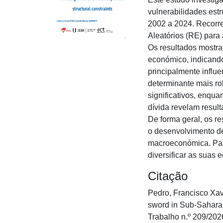
vulnerabilidades est
2002 a 2024. Recorre
Aleatórios (RE) para 
Os resultados mostram
económico, indicando
principalmente influ
determinante mais ro
significativos, enqua
dívida revelam result
De forma geral, os r
o desenvolvimento de
macroeconómica. Para
diversificar as suas 
Citação
Pedro, Francisco Xav
sword in Sub-Saharan
Trabalho n.º 209/202