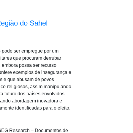
Região do Sahel
to pode ser empregue por um
litares que procuram derrubar
a, embora possa ser recurso
 confere exemplos de insegurança e
vas e que abusam de povos
tico-religiosos, assim manipulando
a futuro dos países envolvidos.
curando abordagem inovadora e
amente identificadas para o efeito.
A/ISEG Research – Documentos de