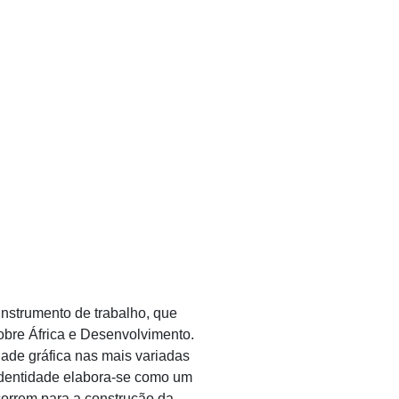
nstrumento de trabalho, que
sobre África e Desenvolvimento.
dade gráfica nas mais variadas
 identidade elabora-se como um
correm para a construção da