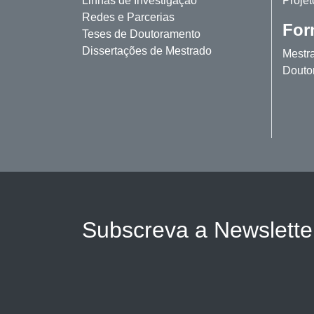
Linhas de Investigação
Projet
Redes e Parcerias
For
Teses de Doutoramento
Dissertações de Mestrado
Mestr
Douto
Subscreva a Newslett