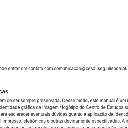
 pode entrar em contato com comunicacao@cesa.iseg.ulisboa.pt.
cas
em de ser sempre preservada. Desse modo, este manual é um i
a identidade gráfica da imagem / logótipo do Centro de Estudos 
 para esclarecer eventuais dúvidas quanto à aplicação da identi
l impresso, eletrónicas e outras devidamente especificadas. A
us elementos, sejam eles de cor, tipografia ou composição, con