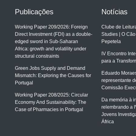
Publicações
Notícias
Working Paper 209/2026: Foreign
Clube de Leitu
Direct Investment (FDI) as a double-
Studies | O Cão
edged sword in Sub-Saharan
Pepetela
Africa: growth and volatility under
IV Encontro Int
structural constraints
para a Transfor
Green Jobs Supply and Demand
Eduardo Moraes
Mismatch: Exploring the Causes for
representante d
Portugal
Comissão Execu
Working Paper 208/2025: Circular
Da memória à i
Economy And Sustainability: The
relembrando a I
Case of Pharmacies in Portugal
Jovens Investi
África