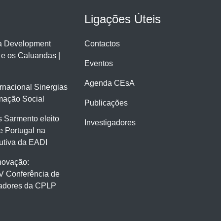
Ligações Úteis
ra Development
Contactos
 e os Caluandas |
Eventos
Agenda CEsA
ernacional Sinergias
mação Social
Publicações
 Sarmento eleito
Investigadores
e Portugal na
tiva da EADI
novação:
V Conferência de
gadores da CPLP