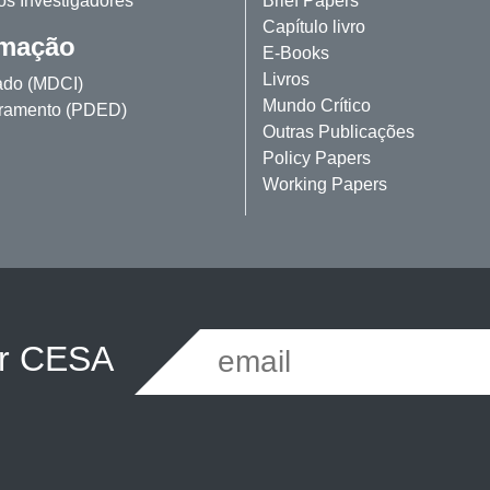
os Investigadores
Brief Papers
Capítulo livro
mação
E-Books
Livros
ado (MDCI)
Mundo Crítico
ramento (PDED)
Outras Publicações
Policy Papers
Working Papers
er CESA