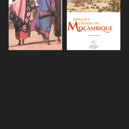
PROJECTO MUSEOLOGICO DO MERCADO
DOS ESCRAVOS
Escultura oferecida por Eduardo Malé
Escultura em fibra de bananeira com estrutura de ferro,
com cerca de 1,60 de altura, doada pelo Autor, Escultor
Eduardo Malé Fernandes (São Tomé e Príncipe).
setembro de 2012.