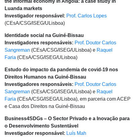
the informal economy in Angola: a case study in
Luanda markets
Investigador responsável:
Prof. Carlos Lopes
(CEsA/CSG/ISEG/ULisboa)
Identidade social na Guiné-Bissau
Investigadores responsáveis:
Prof. Doutor Carlos
Sangreman
(CEsA/CSG/ISEG/ULisboa) e
Raquel
Faria
(CEsA/CSG/ISEG/ULisboa)
Estudo do impacto da pandemia de covid-19 nos
Direitos Humanos na Guiné-Bissau
Investigadores responsáveis:
Prof. Doutor Carlos
Sangreman
(CEsA/CSG/ISEG/ULisboa) e
Raquel
Faria
(CEsA/CSG/ISEG/ULisboa), em parceria com ACEP
e Casa dos Direitos na Guiné-Bissau
Business4SDGs – O Sector Privado e a Inovação para
o Desenvolvimento Sustentável
Investigador responsável:
Luís Mah