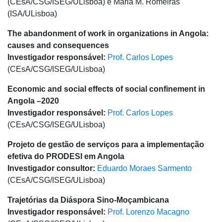
(CEsA/CSG/ISEG/ULisboa) e Maria M. Romeiras
(ISA/ULisboa)
The abandonment of work in organizations in Angola:
causes and consequences
Investigador responsável:
Prof. Carlos Lopes
(CEsA/CSG/ISEG/ULisboa)
Economic and social effects of social confinement in
Angola –2020
Investigador responsável:
Prof. Carlos Lopes
(CEsA/CSG/ISEG/ULisboa)
Projeto de gestão de serviços para a implementação
efetiva do PRODESI em Angola
Investigador consultor:
Eduardo Moraes Sarmento
(CEsA/CSG/ISEG/ULisboa)
Trajetórias da Diáspora Sino-Moçambicana
Investigador responsável:
Prof. Lorenzo Macagno