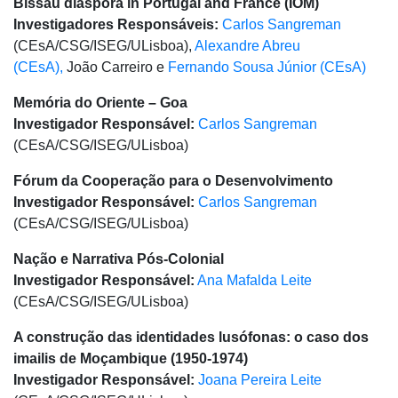
Bissau diáspora in Portugal and France (IOM)
Investigadores Responsáveis:
Carlos Sangreman
(CEsA/CSG/ISEG/ULisboa),
Alexandre Abreu
(CEsA),
João Carreiro e
Fernando Sousa Júnior (CEsA)
Memória do Oriente – Goa
Investigador Responsável:
Carlos Sangreman
(CEsA/CSG/ISEG/ULisboa)
Fórum da Cooperação para o Desenvolvimento
Investigador Responsável:
Carlos Sangreman
(CEsA/CSG/ISEG/ULisboa)
Nação e Narrativa Pós-Colonial
Investigador Responsável:
Ana Mafalda Leite
(CEsA/CSG/ISEG/ULisboa)
A construção das identidades lusófonas: o caso dos
imailis de Moçambique (1950-1974)
Investigador Responsável:
Joana Pereira Leite