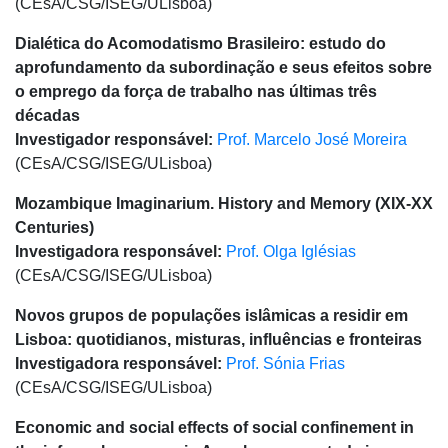
(CEsA/CSG/ISEG/ULisboa)
Dialética do Acomodatismo Brasileiro: estudo do
aprofundamento da subordinação e seus efeitos sobre
o emprego da força de trabalho nas últimas três
décadas
Investigador responsável:
Prof. Marcelo José Moreira
(CEsA/CSG/ISEG/ULisboa)
Mozambique Imaginarium. History and Memory (XIX-XX
Centuries)
Investigadora responsável:
Prof. Olga Iglésias
(CEsA/CSG/ISEG/ULisboa)
Novos grupos de populações islâmicas a residir em
Lisboa: quotidianos, misturas, influências e fronteiras
Investigadora responsável:
Prof. Sónia Frias
(CEsA/CSG/ISEG/ULisboa)
Economic and social effects of social confinement in