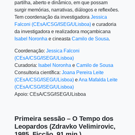
partilha, aberto e dinâmico, em que possam
surgir memórias, narrativas, diálogos e reflexões.
Tem coordenação da investigadora
Jessica
Falconi (CEsA/CSG/ISEG/ULisboa)
e curadoria
da investigadora e realizadora moçambicana
Isabel Noronha
e cineasta
Camilo de Sousa
.
Coordenação:
Jessica Falconi
(CEsA/CSG/ISEG/ULisboa)
Curadoria:
Isabel Noronha
e
Camilo de Sousa
Consultoria científica:
Joana Pereira Leite
(CEsA/CSG/ISEG/ULisboa)
e
Ana Mafalda Leite
(CEsA/CSG/ISEG/ULisboa)
Apoio: CEsA/CSG/ISEG/ULisboa
Primeira sessão – O Tempo dos
Leopardos (Zdravko Velimirovic,
1985, Ficção, 91 min.)