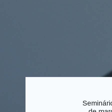
Seminári
de març