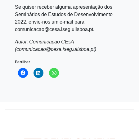
Se quiser receber alguma apresentação dos
Seminários de Estudos de Desenvolvimento
2022, envie-nos um e-mail para
comunicacao@cesa.iseg.ulisboa.pt.
Autor: Comunicação CEsA
(comunicacao@cesa.iseg.ulisboa.pt)
Partilhar
Click
Click
Click
to
to
to
share
share
share
on
on
on
Facebook
LinkedIn
WhatsApp
(Opens
(Opens
(Opens
in
in
in
new
new
new
window)
window)
window)