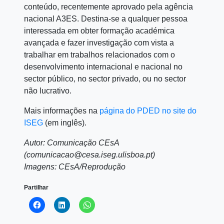
conteúdo, recentemente aprovado pela agência
nacional A3ES. Destina-se a qualquer pessoa
interessada em obter formação académica
avançada e fazer investigação com vista a
trabalhar em trabalhos relacionados com o
desenvolvimento internacional e nacional no
sector público, no sector privado, ou no sector
não lucrativo.
Mais informações na
página do PDED no site do
ISEG
(em inglês).
Autor: Comunicação CEsA
(comunicacao@cesa.iseg.ulisboa.pt)
Imagens: CEsA/Reprodução
Partilhar
Click
Click
Click
to
to
to
share
share
share
on
on
on