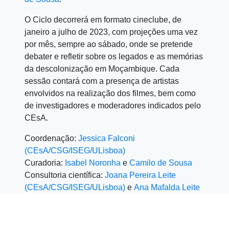
O Ciclo decorrerá em formato cineclube, de
janeiro a julho de 2023, com projeções uma vez
por mês, sempre ao sábado, onde se pretende
debater e refletir sobre os legados e as memórias
da descolonização em Moçambique. Cada
sessão contará com a presença de artistas
envolvidos na realização dos filmes, bem como
de investigadores e moderadores indicados pelo
CEsA.
Coordenação:
Jessica Falconi
(CEsA/CSG/ISEG/ULisboa)
Curadoria:
Isabel Noronha
e
Camilo de Sousa
Consultoria científica:
Joana Pereira Leite
(CEsA/CSG/ISEG/ULisboa)
e
Ana Mafalda Leite
(CEsA/CSG/ISEG/ULisboa)
Apoio: CEsA/CSG/ISEG/ULisboa