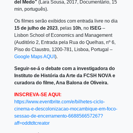
del Medo”
(Lara Sousa, 2017, Documentário, 15
min, português).
Os filmes serão exibidos com entrada livre no dia
15 de julho de 2023
, pelas
10h
, no
ISEG
–
Lisbon School of Economics and Management
(Auditório 2, Entrada pela Rua do Quelhas, nº 6,
Piso do Claustro, 1200-781, Lisboa, Portugal –
Google Maps AQUI
).
Seguir-se-á o debate com a investigadora do
Instituto de História da Arte da FCSH NOVA e
curadora do filme, Ana Balona de Oliveira.
INSCREVA-SE AQUI:
https://www.eventbrite.com/e/bilhetes-ciclo-
cinema-e-descolonizacao-mocambique-em-foco-
sessao-de-encerramento-668856657267?
aff=oddtdtcreator