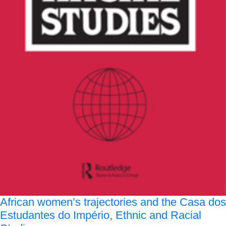
African women’s trajectories and the Casa dos
Estudantes do Império, Ethnic and Racial