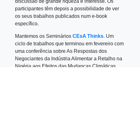
discussão de grande riqueza e interesse. Os
participantes têm depois a possibilidade de ver
os seus trabalhos publicados num e-book
específico.
Mantemos os Seminários
CEsA Thinks
. Um
ciclo de trabalhos que terminou em fevereiro com
uma conferência sobre As Respostas dos
Negociantes da Indústria Alimentar a Retalho na
Nigéria aos Efeitos das Mudanças Climáticas.
Esta conferência foi apresentada pel
o professor
Auta Elisha Menson (
Kaduna State University
)
com a moderação do investigador do CEsA
Vincent Agulonye
.
Hoje lançamos a
Revista CEsA
. Uma revista
semestral, mas sobretudo um novo projeto
disponibilizado à comunidade e especialmente
vocacionado para a
divulgação
de ciência.