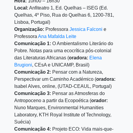
Hora:
10h00 – 16h30
Local:
Anfiteatro 1, Ed. Quelhas – ISEG (Ed.
Quelhas, 4º Piso, Rua do Quelhas 6, 1200-781,
Lisboa, Portugal)
Organização:
Professora
Jessica Falconi
e
Professora
Ana Mafalda Leite
Comunicação 1:
O Ambientalismo Literário do
Pobre. Notas para uma ecocrítica pós-colonial
das Literaturas Africanas (
oradora:
Elena
Brugioni
, CEsA e UNICAMP, Brasil)
Comunicação 2:
Pensar com a Natureza,
Perspectivar um Caminho Académico (
oradora:
Isabel Alves, online, (UTAD-CEAUL, Portugal)
Comunicação 3:
Pensar as Atmosferas do
Antropoceno a partir da Ecopoética (
orador:
Nuno Marques, Environmental Humanities
Laboratory, KTH Royal Institute of Technology,
Suécia)
Comunicação 4:
Projeto ECO: Vida mais-que-