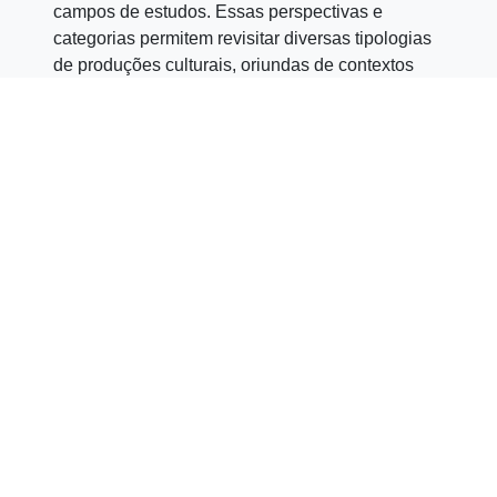
campos de estudos. Essas perspectivas e
categorias permitem revisitar diversas tipologias
de produções culturais, oriundas de contextos
geográficos e epistemológicos distintos.
Pretende-se estimular o diálogo e o debate
teórico-crítico entre áreas e disciplinas, que têm
dedicado maior ou menor espaço à questão do
ambientalismo. De facto, se por um lado os
Estudos Anglo-Americanos têm sido pioneiros no
domínio teórico da ecocrítica, o mesmo não
acontece no que diz respeito aos estudos sobre
as Literaturas e os Cinemas africanos de língua
portuguesa. Estas últimas produções começam
só agora a ser analisadas e olhadas a partir de
prismas ambientalistas e ecocríticos.
Até que ponto as abordagens ecocríticas de
várias produções culturais e literárias são