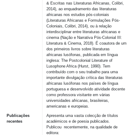
&
Escritas
nas
Literaturas
Africanas
, Colibri,
2014),
ao
enquadramento
das
literaturas
africanas
nos
estudos
pós-coloniais
(
Literaturas
Africanas
e
Formulações
Pós-
Coloniais
, Colibri, 2014),
ou
à
relação
interdisciplinar
entre
literaturas
africanas
e
cinema (
Nação
e
Narrativa
Pós-Colonial III:
Literatura
& Cinema, 2018). É
coautora
de um
dos
primeiros
livros
sobre
literaturas
africanas
lusófonas
,
publicada
em
língua
inglesa
: The Postcolonial Literature of
Lusophone Africa (Hurst, 1990). Tem
contribuído
com o
seu
trabalho
para
uma
importante
divulgação
crítica
das
literaturas
africanas
lusófonas
nos
países
de
língua
portuguesa
e
desenvolvido
atividade
docente
como
professora
visitante
em
várias
universidades
africanas
,
brasileiras
,
americanas
e
europeias
.
Publicações
Apresenta uma vasta colecção de títulos
recentes
académicos e de poesia publicados.
Publicou recentemente, na qualidade de
editora: