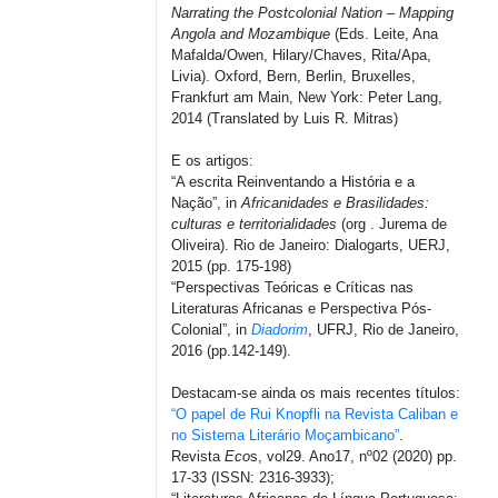
Narrating the Postcolonial Nation – Mapping
Angola and Mozambique
(Eds. Leite, Ana
Mafalda/Owen, Hilary/Chaves, Rita/Apa,
Livia). Oxford, Bern, Berlin, Bruxelles,
Frankfurt am Main, New York: Peter Lang,
2014 (Translated by Luis R. Mitras)
E os artigos:
“A escrita Reinventando a História e a
Nação”, in
Africanidades e Brasilidades:
culturas e territorialidades
(org . Jurema de
Oliveira). Rio de Janeiro: Dialogarts, UERJ,
2015 (pp. 175-198)
“Perspectivas Teóricas e Críticas nas
Literaturas Africanas e Perspectiva Pós-
Colonial”, in
Diadorim
, UFRJ, Rio de Janeiro,
2016 (pp.142-149).
Destacam-se ainda os mais recentes títulos:
“O papel de Rui Knopfli na Revista Caliban e
no Sistema Literário Moçambicano”
.
Revista
Eco
s, vol29. Ano17, nº02 (2020) pp.
17-33 (ISSN: 2316-3933);