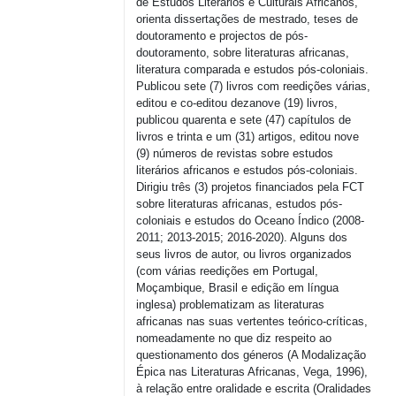
de
Estudos
Literários
e
Culturais
Africanos,
orienta
dissertações
de
mestrado
,
teses
de
doutoramento
e
projectos
de
pós-
doutoramento
,
sobre
literaturas
africanas
,
literatura
comparada
e
estudos
pós-coloniais
.
Publicou
sete
(7)
livros
com
reedições
várias
,
editou
e co-
editou
dezanove
(19)
livros
,
publicou
quarenta
e
sete
(47)
capítulos
de
livros
e
trinta
e um (31)
artigos
,
editou
nove
(9)
números
de
revistas
sobre
estudos
literários
africanos
e
estudos
pós-coloniais
.
Dirigiu
três
(3)
projetos
financiados
pela FCT
sobre
literaturas
africanas
,
estudos
pós-
coloniais
e
estudos
do Oceano
Índico
(2008-
2011; 2013-2015; 2016-2020).
Alguns
dos
seus
livros
de
autor
,
ou
livros
organizados
(com
várias
reedições
em
Portugal,
Moçambique
,
Brasil
e
edição
em
língua
inglesa
)
problematizam
as
literaturas
africanas
nas
suas
vertentes
teórico-críticas
,
nomeadamente
no que
diz
respeito
ao
questionamento
dos
géneros
(A
Modalização
Épica
nas
Literaturas
Africanas
, Vega, 1996),
à
relação
entre
oralidade
e
escrita
(
Oralidades