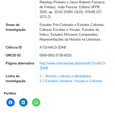
Riambau Pinheiro e Sávio Roberto Fonseca
de Freitas). João Pessoa: Editora UFPB,
2020, pp. 33-42 (ISBN 13(15): 978-85-237-
1571-7)
Áreas de
Estudos Pós-Coloniais e Estudos Culturais;
Investigação
Culturas Escritas e Visuais; Estudos do
Índico; Estudos African​os Comparados;
Representações da ​História ​na​ Literatura.
Ciência ID
A715-6AC0-2DAB
ORCID ID
0000-0001-5730-6033
Página alternativa
http://www.cienciavitae.pt/portal/A715-6AC0-
2DAB
Linha de
2 – História, culturas e identidades
Investigação
2.2 Estudos Literários, Visuais e Culturais
Partilhar
Click
Click
Click
to
to
to
share
share
share
on
on
on