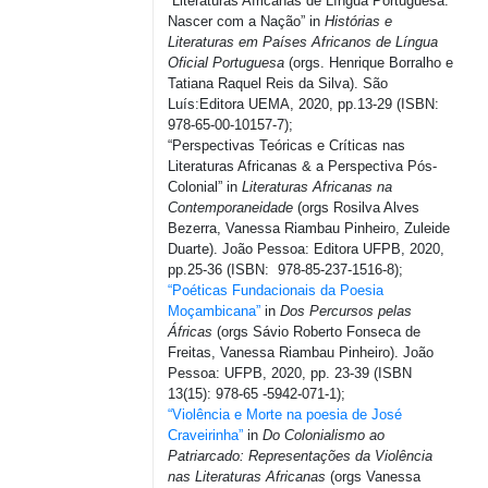
“Literaturas Africanas de Língua Portuguesa:
Nascer com a Nação” in
Histórias e
Literaturas em Países Africanos de Língua
Oficial Portuguesa
(orgs. Henrique Borralho e
Tatiana Raquel Reis da Silva). São
Luís:Editora UEMA, 2020, pp.13-29 (ISBN:
978-65-00-10157-7);
“Perspectivas Teóricas e Críticas nas
Literaturas Africanas & a Perspectiva Pós-
Colonial” in
Literaturas Africanas na
Contemporaneidade
(orgs Rosilva Alves
Bezerra, Vanessa Riambau Pinheiro, Zuleide
Duarte). João Pessoa: Editora UFPB, 2020,
pp.25-36 (ISBN: 978-85-237-1516-8);
“Poéticas Fundacionais da Poesia
Moçambicana”
in
Dos Percursos pelas
Áfricas
(orgs Sávio Roberto Fonseca de
Freitas, Vanessa Riambau Pinheiro). João
Pessoa: UFPB, 2020, pp. 23-39 (ISBN
13(15): 978-65 -5942-071-1);
“Violência e Morte na poesia de José
Craveirinha”
in
Do Colonialismo ao
Patriarcado: Representações da Violência
nas Literaturas Africanas
(orgs Vanessa