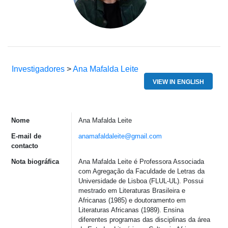
Investigadores
>
Ana Mafalda Leite
VIEW IN ENGLISH
Nome
Ana Mafalda Leite
E-mail de
anamafaldaleite@gmail.com
contacto
Nota biográfica
Ana Mafalda Leite é
Professora
Ass
o
ciada
co
m
Agregação
da
Faculdade
de Letras da
Universidade
de Lisboa (FLUL-UL).
Possui
mestrado
em
Literaturas
Brasileira e
Africanas
(1985) e
doutoramento
em
Literaturas
Africanas
(1989).
Ensina
diferentes
programas
das
disciplinas
da
área