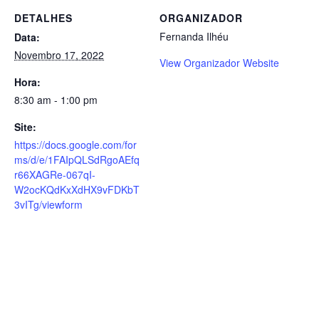
DETALHES
ORGANIZADOR
Fernanda Ilhéu
Data:
Novembro 17, 2022
View Organizador Website
Hora:
8:30 am - 1:00 pm
Site:
https://docs.google.com/for
ms/d/e/1FAIpQLSdRgoAEfq
r66XAGRe-067qI-
W2ocKQdKxXdHX9vFDKbT
3vITg/viewform