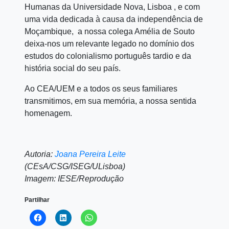
Humanas da Universidade Nova, Lisboa , e com
uma vida dedicada à causa da independência de
Moçambique, a nossa colega Amélia de Souto
deixa-nos um relevante legado no domínio dos
estudos do colonialismo português tardio e da
história social do seu país.
Ao CEA/UEM e a todos os seus familiares
transmitimos, em sua memória, a nossa sentida
homenagem.
Autoria:
Joana Pereira Leite
(CEsA/CSG/ISEG/ULisboa)
Imagem: IESE/Reprodução
Partilhar
Click
Click
Click
to
to
to