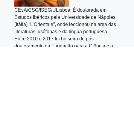
CEsA/CSG/ISEG/ULisboa. É doutorada em
Estudos Ibéricos pela Universidade de Nápoles
(Itália) “L’Orientale”, onde leccionou na área das
literaturas lusófonas e da língua portuguesa.
Entre 2010 e 2017 foi bolseira de pós-
doutoramento da Fundação para a Ciência e a
Tecnologia (Portugal), tendo desenvolvido a sua
investigação junto do Centro de Estudos Sociais
da Universidade de Coimbra e, posteriormente,
junto do CEsA/CSG/ISEG/ULisboa. Em 2018 foi
professora visitante na Universitat Autònoma de
Barcelona (Espanha) onde dirigiu o Centro de
Língua Portuguesa/Instituto Camões. Tem
participado em diversos projetos de investigação
e tem publicado em revistas nacionais e
internacionais na área das literaturas e dos
cinemas africanos de língua portuguesa, com
especial enfoque na literatura moçambicana. É