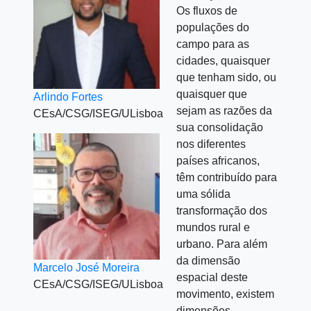
Os fluxos de
populações do
campo para as
cidades, quaisquer
que tenham sido, ou
quaisquer que
Arlindo Fortes
sejam as razões da
CEsA/CSG/ISEG/ULisboa
sua consolidação
nos diferentes
países africanos,
têm contribuído para
uma sólida
transformação dos
mundos rural e
urbano. Para além
da dimensão
Marcelo José Moreira
espacial deste
CEsA/CSG/ISEG/ULisboa
movimento, existem
dimensões