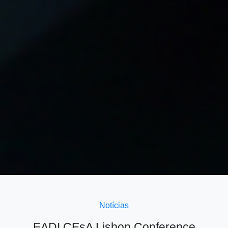
Notícias
EADI CEsA Lisbon Conference