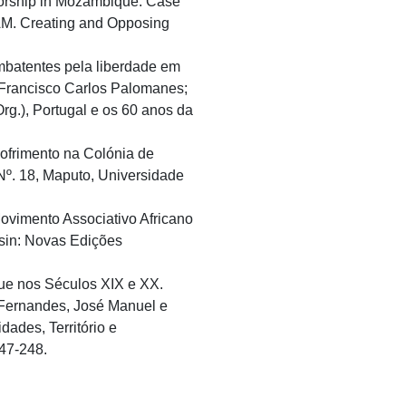
sorship in Mozambique. Case
AM. Creating and Opposing
mbatentes pela liberdade em
, Francisco Carlos Palomanes;
g.), Portugal e os 60 anos da
Sofrimento na Colónia de
 Nº. 18, Maputo, Universidade
ovimento Associativo Africano
sin: Novas Edições
ue nos Séculos XIX e XX.
n: Fernandes, José Manuel e
ades, Território e
247-248.