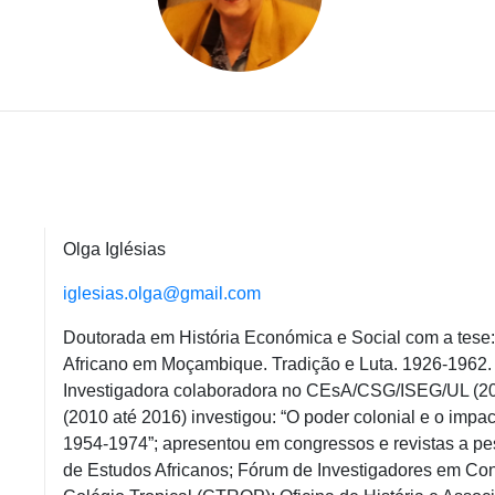
Olga Iglésias
iglesias.olga@gmail.com
Doutorada
em
História
Económica
e
Social
com a
tese
Africano
em
Moçambique
.
Tradição
e Luta. 1926-1962
Investigadora
colaboradora
no CEsA/CSG/ISEG/UL (20
(2010
até
2016)
investigou
: “O
poder
colonial e o
impac
1954-1974”;
apresentou
em
congressos
e
revistas
a
pe
de
Estudos
Africanos;
Fórum
de
Investigadores
em
Con