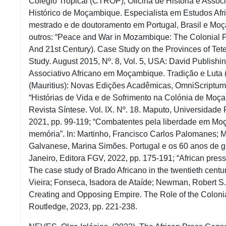
Colégio
Tropical (CTROP);
Oficina
de
História
e
Assoc
Histórico
de
Moçambique
.
Especialista
em
Estudos
Afr
mestrado
e de
doutoramento
em
Portugal,
Brasil
e
Moç
outros: “Peace and War in Mozambique: The Colonial P
And 21st Century). Case Study on the Provinces of Te
Study. August 2015, Nº. 8, Vol. 5, USA: David Publish
Associativo
Africano
em
Moçambique
.
Tradição
e Luta 
(Mauritius): Novas
Edições
Acadêmicas
,
OmniScriptum
“
Histórias
de Vida e de
Sofrimento
na
Colónia
de
Moça
Revista
Síntese
. Vol. IX. Nº. 18. Maputo,
Universidade
2021, pp. 99-119; “
Combatentes
pela
liberdade
em
Moç
memória
”. In: Martinho, Francisco Carlos
Palomanes
; 
Galvanese
, Marina Simões. Portugal e
os
60
anos
de
g
Janeiro, Editora FGV, 2022, pp. 175-191; “African pre
The case study of Brado Africano in the twentieth centu
Vieira; Fonseca, Isadora de Ataíde; Newman, Robert S.
Creating and Opposing Empire. The Role of the Colonia
Routledge, 2023, pp. 221-238.