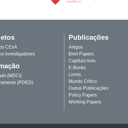
jetos
Publicações
tos CEsA
Artigos
os Investigadores
Brief Papers
Capítulo livro
mação
E-Books
Livros
ado (MDCI)
Mundo Crítico
ramento (PDED)
Outras Publicações
Policy Papers
Working Papers