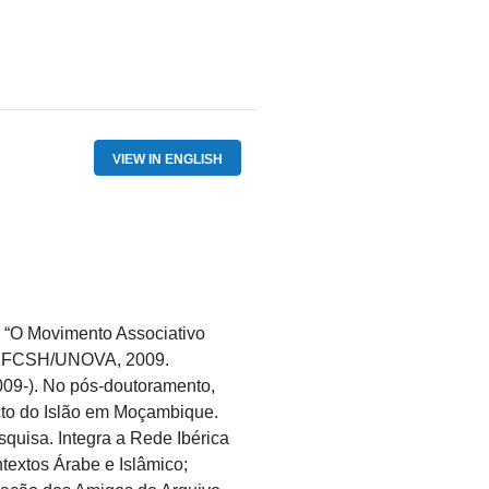
VIEW IN ENGLISH
: “O
Movimento
Associativo
. FCSH/UNOVA, 2009.
09-). No
pós-doutoramento
,
to
do
Islão
em
Moçambique
.
squisa
. Integra a Rede Ibérica
textos
Árabe
e
Islâmico
;