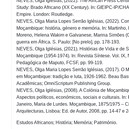
NEVES, Olga Iglésias, (2022). The African Press Cen
Study: Brado Africano (XX Century). In: GIEIPC-IP/CH
Empire. London: Routledge.
NEVES, Olga Maria Lopes Serrão Iglésias, (2022). Co
Moçambique: história, género e memória. In: Martinho
Moreno, Helena Wakim e Galvanese, Marina Simões (Or
guerra em África. S. Paulo: [No prelo], pp. 178-193.
NEVES, Olga Iglésias, (2021). Histórias de Vida e de 
Moçambique (1954-1974). In: Revista Síntese. Vol. IX,
Pedagógica de Maputo, FCSF, pp. 99-119.
NEVES, Olga Maria Lopes Serrão Iglésias, (2017). O M
em Moçambique: tradição e luta, 1926-1962. Beau Bas
Acadêmicas; OmniScriptum Publishing Group.
NEVES, Olga Iglésias, (2008). A Colónia de Moçambiq
Aspectos políticos, económicos, sociais e culturais. I
Janeiro, Maria de Lurdes. Moçambique, 1875/1975 – Cid
Arquitecturas, Lisboa: Ed. de Autor, 2008, pp. 14-47 e 
Estudos Africanos; História; Memória; Património.