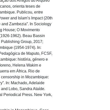
iação
dos Amigos do
Arquivo
icanos,
orienta
teses
de
ambique
.
Publicou
, entre
ower and Islam’s Impact (20th
te and Zambezia
”.
In Sociology
ing House; O
Movimento
(1926-1962). Beau Bassin
Publishing Group, 2017;
mbique
(1954-1974). In:
Pedagógica
de Maputo, FCSF,
ambique
:
história
,
género
e
Moreno, Helena Wakim e
uerra
em
África. Rio de
ss censorship in Mozambique:
ry”. In: Machado, Adelaide
 and Lobo, Sandra Ataíde.
l Periodical Press. New York,