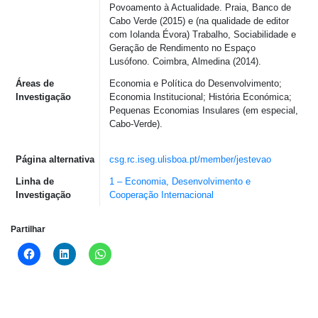
Povoamento à Actualidade. Praia, Banco de
Cabo Verde (2015) e (na qualidade de editor
com Iolanda Évora) Trabalho, Sociabilidade e
Geração de Rendimento no Espaço
Lusófono. Coimbra, Almedina (2014).
Áreas de
Economia e Política do Desenvolvimento;
Investigação
Economia Institucional; História Económica;
Pequenas Economias Insulares (em especial,
Cabo-Verde).
Página alternativa
csg.rc.iseg.ulisboa.pt/member/jestevao
Linha de
1 – Economia, Desenvolvimento e
Investigação
Cooperação Internacional
Partilhar
Click
Click
Click
to
to
to
share
share
share
on
on
on
Facebook
LinkedIn
WhatsApp
(Opens
(Opens
(Opens
in
in
in
new
new
new