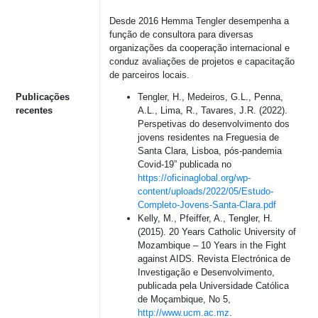
Desde 2016 Hemma Tengler desempenha a
função de consultora para diversas
organizações da cooperação internacional e
conduz avaliações de projetos e capacitação
de parceiros locais.
Publicações
Tengler, H., Medeiros, G.L., Penna,
recentes
A.L., Lima, R., Tavares, J.R. (2022).
Perspetivas do desenvolvimento dos
jovens residentes na Freguesia de
Santa Clara, Lisboa, pós-pandemia
Covid-19” publicada no
https://oficinaglobal.org/wp-
content/uploads/2022/05/Estudo-
Completo-Jovens-Santa-Clara.pdf
Kelly, M., Pfeiffer, A., Tengler, H.
(2015). 20 Years Catholic University of
Mozambique – 10 Years in the Fight
against AIDS. Revista Electrónica de
Investigação e Desenvolvimento,
publicada pela Universidade Católica
de Moçambique, No 5,
http://www.ucm.ac.mz
.