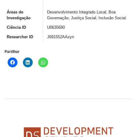
Áreas de
Desenvolvimento Integrado Local; Boa
Investigação
Governação; Justiça Social; Inclusão Social.
Ciência ID
U0635680
Researcher ID
J691552AAxyn
Partilhar
Click
Click
Click
to
to
to
share
share
share
on
on
on
Facebook
LinkedIn
WhatsApp
(Opens
(Opens
(Opens
in
in
in
new
new
new
window)
window)
window)