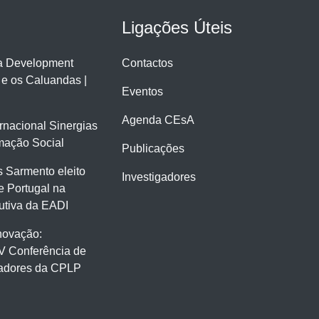
Ligações Úteis
ra Development
Contactos
 e os Caluandas |
Eventos
Agenda CEsA
ernacional Sinergias
mação Social
Publicações
 Sarmento eleito
Investigadores
e Portugal na
tiva da EADI
novação:
V Conferência de
gadores da CPLP