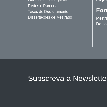
Linhas de Investigação
Projet
Redes e Parcerias
For
Teses de Doutoramento
Dissertações de Mestrado
Mestr
Douto
Subscreva a Newslett