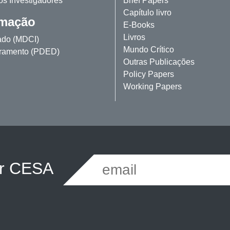
os Investigadores
Brief Papers
Capítulo livro
mação
E-Books
Livros
ado (MDCI)
Mundo Crítico
ramento (PDED)
Outras Publicações
Policy Papers
Working Papers
er CESA