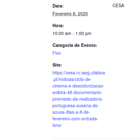
CESA
Data:
Fevereiro 8, 2025
Hora:
10:00 am - 1:00 pm
Categoria de Evento:
Fixo
Site:
https://cesa.rc.iseg.ulisboa
.pt/noticias/ciclo-de-
cinema-e-descolonizacao-
exibira-48-documentario-
premiado-da-realizadora-
portuguesa-susana-de-
sousa-dias-a-8-de-
fevereiro-com-entrada-
livre/