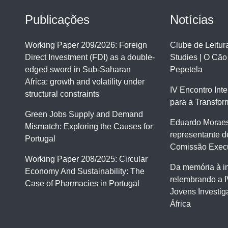
Publicações
Notícias
Working Paper 209/2026: Foreign
Clube de Leitu
Direct Investment (FDI) as a double-
Studies | O Cão
edged sword in Sub-Saharan
Pepetela
Africa: growth and volatility under
IV Encontro Int
structural constraints
para a Transfor
Green Jobs Supply and Demand
Eduardo Moraes
Mismatch: Exploring the Causes for
representante d
Portugal
Comissão Execu
Working Paper 208/2025: Circular
Da memória à i
Economy And Sustainability: The
relembrando a I
Case of Pharmacies in Portugal
Jovens Investi
África