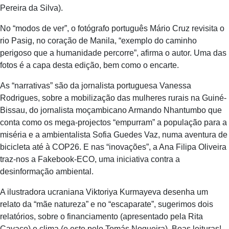
Pereira da Silva).
No “modos de ver”, o fotógrafo português Mário Cruz revisita o
rio Pasig, no coração de Manila, “exemplo do caminho
perigoso que a humanidade percorre”, afirma o autor. Uma das
fotos é a capa desta edição, bem como o encarte.
As “narrativas” são da jornalista portuguesa Vanessa
Rodrigues, sobre a mobilização das mulheres rurais na Guiné-
Bissau, do jornalista moçambicano Armando Nhantumbo que
conta como os mega-projectos “empurram” a população para a
miséria e a ambientalista Sofia Guedes Vaz, numa aventura de
bicicleta até à COP26. E nas “inovações”, a Ana Filipa Oliveira
traz-nos a Fakebook-ECO, uma iniciativa contra a
desinformação ambiental.
A ilustradora ucraniana Viktoriya Kurmayeva desenha um
relato da “mãe natureza” e no “escaparate”, sugerimos dois
relatórios, sobre o financiamento (apresentado pela Rita
Cavaco) e clima (e este pelo Tomás Nogueira). Boas leituras!