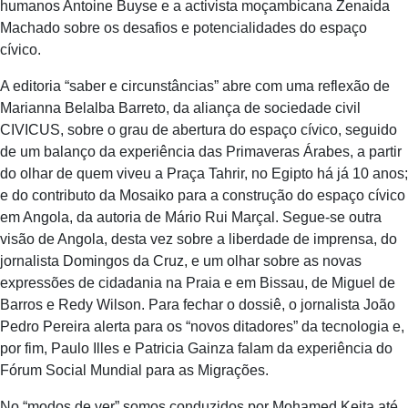
humanos Antoine Buyse e a activista moçambicana Zenaida
Machado sobre os desafios e potencialidades do espaço
cívico.
A editoria “saber e circunstâncias” abre com uma reflexão de
Marianna Belalba Barreto, da aliança de sociedade civil
CIVICUS, sobre o grau de abertura do espaço cívico, seguido
de um balanço da experiência das Primaveras Árabes, a partir
do olhar de quem viveu a Praça Tahrir, no Egipto há já 10 anos;
e do contributo da Mosaiko para a construção do espaço cívico
em Angola, da autoria de Mário Rui Marçal. Segue-se outra
visão de Angola, desta vez sobre a liberdade de imprensa, do
jornalista Domingos da Cruz, e um olhar sobre as novas
expressões de cidadania na Praia e em Bissau, de Miguel de
Barros e Redy Wilson. Para fechar o dossiê, o jornalista João
Pedro Pereira alerta para os “novos ditadores” da tecnologia e,
por fim, Paulo Illes e Patricia Gainza falam da experiência do
Fórum Social Mundial para as Migrações.
No “modos de ver” somos conduzidos por Mohamed Keita até