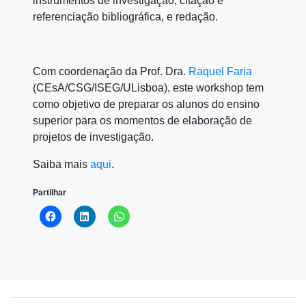
instrumentos de investigação; citação e
referenciação bibliográfica, e redação.
Com coordenação da Prof. Dra.
Raquel Faria
(CEsA/CSG/ISEG/ULisboa), este workshop tem
como objetivo de preparar os alunos do ensino
superior para os momentos de elaboração de
projetos de investigação.
Saiba mais
aqui
.
Partilhar
Click
Click
Click
to
to
to
share
share
share
on
on
on
Facebook
LinkedIn
WhatsApp
(Opens
(Opens
(Opens
in
in
in
new
new
new
window)
window)
window)