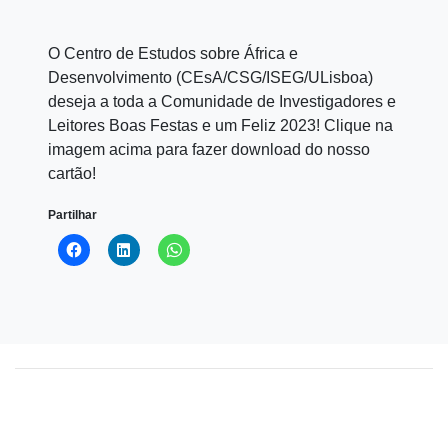
O Centro de Estudos sobre África e
Desenvolvimento (CEsA/CSG/ISEG/ULisboa)
deseja a toda a Comunidade de Investigadores e
Leitores Boas Festas e um Feliz 2023! Clique na
imagem acima para fazer download do nosso
cartão!
Partilhar
Click
Click
Click
to
to
to
share
share
share
on
on
on
Facebook
LinkedIn
WhatsApp
(Opens
(Opens
(Opens
in
in
in
new
new
new
window)
window)
window)