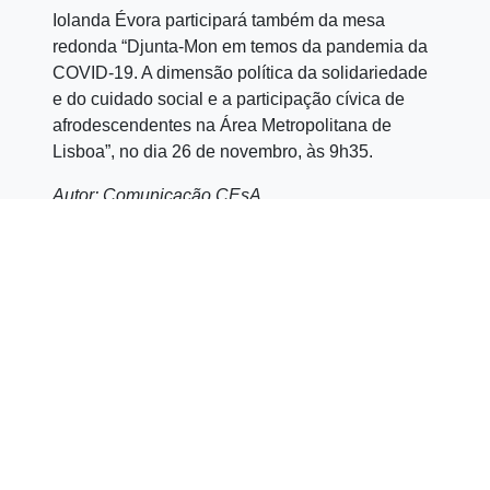
Iolanda Évora
participará
também da mesa
redonda “Djunta-Mon em temos da pandemia da
COVID-19. A dimensão política da solidariedade
e do cuidado social e a participação cívica de
afrodescendentes na Área Metropolitana de
Lisboa”, no dia 26 de novembro, às 9h35.
Autor: Comunicação CEsA
(comunicacao@cesa.iseg.ulisboa.pt)
Partilhar
Click
Click
Click
to
to
to
share
share
share
on
on
on
Facebook
LinkedIn
WhatsApp
(Opens
(Opens
(Opens
in
in
in
new
new
new
window)
window)
window)