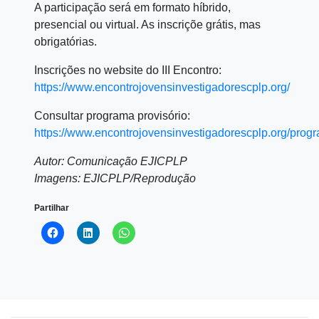
A participação será em formato híbrido,
presencial ou virtual. As inscriçõe grátis, mas
obrigatórias.
Inscrições no website do III Encontro:
https://www.encontrojovensinvestigadorescplp.org/
Consultar programa provisório:
https://www.encontrojovensinvestigadorescplp.org/prog
Autor: Comunicação EJICPLP
Imagens: EJICPLP/Reprodução
Partilhar
Click
Click
Click
to
to
to
share
share
share
on
on
on
Facebook
LinkedIn
WhatsApp
(Opens
(Opens
(Opens
in
in
in
new
new
new
window)
window)
window)