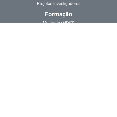
Projetos Investigadores
Formação
Mestrado (MDCI)
Doutoramento (PDED)
Publicações
Artigos
Brief Papers
Capítulo livro
E-Books
Livros
Mundo Crítico
Outras Publicações
Policy Papers
Working Papers
Websites de Projetos