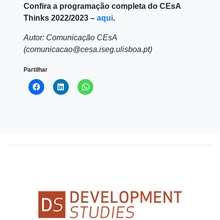
Confira a programação completa do CEsA
Thinks 2022/2023 –
aqui
.
Autor: Comunicação CEsA
(comunicacao@cesa.iseg.ulisboa.pt)
Partilhar
Click
Click
Click
to
to
to
share
share
share
on
on
on
Facebook
LinkedIn
WhatsApp
(Opens
(Opens
(Opens
in
in
in
new
new
new
window)
window)
window)