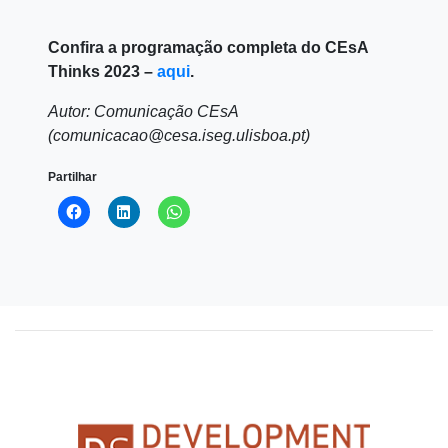
Confira a programação completa do CEsA
Thinks 2023 –
aqui
.
Autor: Comunicação CEsA
(comunicacao@cesa.iseg.ulisboa.pt)
Partilhar
Click
Click
Click
to
to
to
share
share
share
on
on
on
Facebook
LinkedIn
WhatsApp
(Opens
(Opens
(Opens
in
in
in
new
new
new
window)
window)
window)