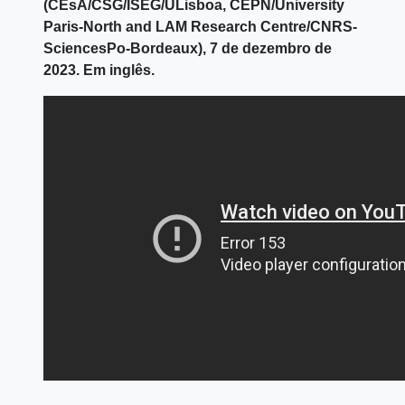
(CEsA/CSG/ISEG/ULisboa, CEPN/University
Paris-North and LAM Research Centre/CNRS-
SciencesPo-Bordeaux), 7 de dezembro de
2023. Em inglês.