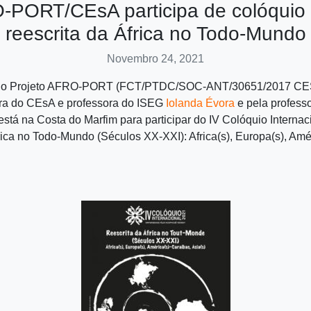
PORT/CEsA participa de colóquio
reescrita da África no Todo-Mundo
Novembro 24, 2021
do Projeto AFRO-PORT (FCT/PTDC/SOC-ANT/30651/2017 CES
ora do CEsA e professora do ISEG
Iolanda Évora
e pela profess
 está na Costa do Marfim para participar do IV Colóquio Interna
rica no Todo-Mundo (Séculos XX-XXI): Africa(s), Europa(s), Amé