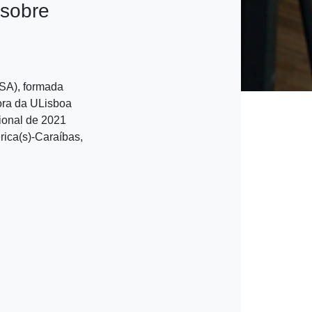
 sobre
A), formada
ora da ULisboa
cional de 2021
rica(s)-Caraíbas,