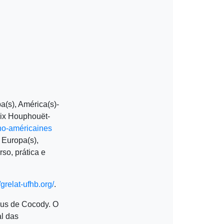
a(s), América(s)-
lix Houphouët-
no-américaines
 Europa(s),
so, prática e
/grelat-ufhb.org/
.
mpus de Cocody. O
al das