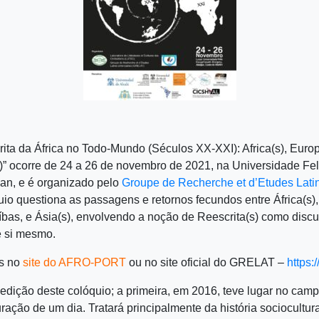
ita da África no Todo-Mundo (Séculos XX-XXI): Africa(s), Europ
)” ocorre de 24 a 26 de novembro de 2021, na Universidade Fe
an, e é organizado pelo
Groupe de Recherche et d’Etudes Lati
quio questiona as passagens e retornos fecundos entre África(s),
bas, e Ásia(s), envolvendo a noção de Reescrita(s) como discur
e si mesmo.
es no
site do
AFRO-PORT
ou no site oficial do GRELAT –
https:/
a edição deste colóquio; a primeira, em 2016, teve lugar no ca
ração de um dia. Tratará principalmente da história sociocultur