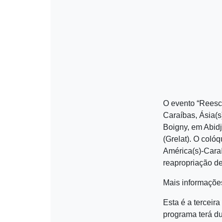
O evento “Reescr
Caraíbas, Ásia(s
Boigny, em Abidj
(Grelat). O coló
América(s)-Caraí
reapropriação d
Mais informaçõ
Esta é a terceir
programa terá du