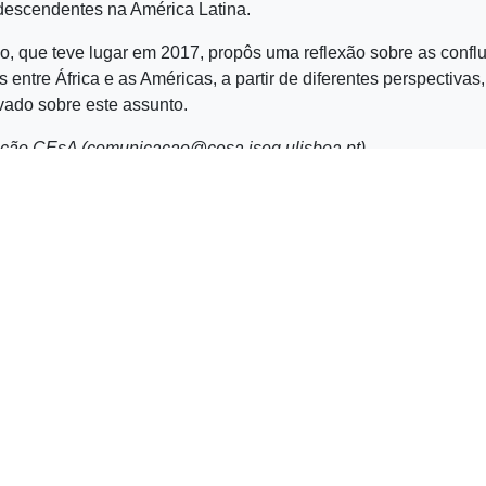
descendentes na América Latina.
, que teve lugar em 2017, propôs uma reflexão sobre as confl
entre África e as Américas, a partir de diferentes perspectivas, 
vado sobre este assunto.
ção CEsA (comunicacao@cesa.iseg.ulisboa.pt)
ução
ick
hare
n
hatsApp
Opens
ew
indow)