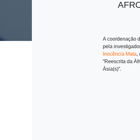
AFRO-
A coordenação 
pela investigad
Inocência Mata
,
“Reescrita da Áf
Ásia(s)”.