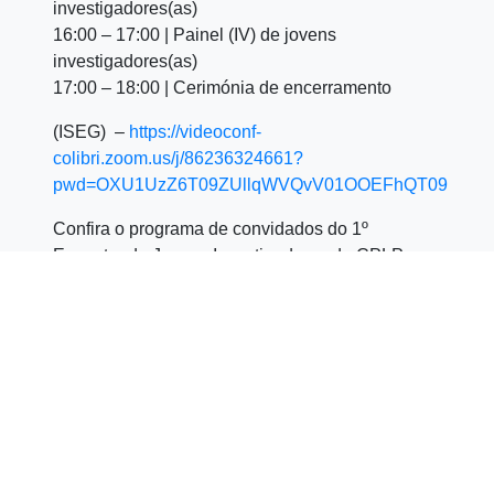
investigadores(as)
16:00 – 17:00 | Painel (IV) de jovens
investigadores(as)
17:00 – 18:00 | Cerimónia de encerramento
(ISEG) –
https://videoconf-
colibri.zoom.us/j/86236324661?
pwd=OXU1UzZ6T09ZUllqWVQvV01OOEFhQT09
Confira o programa de convidados do 1º
Encontro de Jovens Investigadores da CPLP
sobre África e subscreva a newsletter para
acompanhar as notícias do evento
aqui
.
Partilhar
Click
Click
Click
to
to
to
share
share
share
on
on
on
Facebook
LinkedIn
WhatsApp
(Opens
(Opens
(Opens
in
in
in
new
new
new