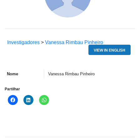
Investigadores
>
Vanessa Rimbau Pinheiro
VIEW IN ENGLISH
Nome
Vanessa Rimbau Pinheiro
Partilhar
Click
Click
Click
to
to
to
share
share
share
on
on
on
Facebook
LinkedIn
WhatsApp
(Opens
(Opens
(Opens
in
in
in
new
new
new
window)
window)
window)