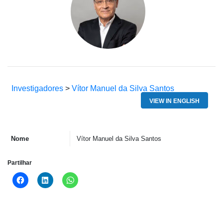
Investigadores
>
Vítor Manuel da Silva Santos
VIEW IN ENGLISH
Nome
Vítor Manuel da Silva Santos
Partilhar
Click
Click
Click
to
to
to
share
share
share
on
on
on
Facebook
LinkedIn
WhatsApp
(Opens
(Opens
(Opens
in
in
in