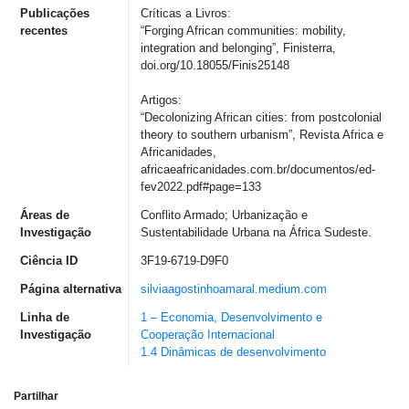
Publicações
Críticas a Livros:
recentes
“Forging African communities: mobility,
integration and belonging”, Finisterra,
doi.org/10.18055/Finis25148
Artigos:
“Decolonizing African cities: from postcolonial
theory to southern urbanism”, Revista Africa e
Africanidades,
africaeafricanidades.com.br/documentos/ed-
fev2022.pdf#page=133
Áreas de
Conflito Armado; Urbanização e
Investigação
Sustentabilidade Urbana na África Sudeste.
Ciência ID
3F19-6719-D9F0
Página alternativa
silviaagostinhoamaral.medium.com
Linha de
1 – Economia, Desenvolvimento e
Investigação
Cooperação Internacional
1.4 Dinâmicas de desenvolvimento
Partilhar