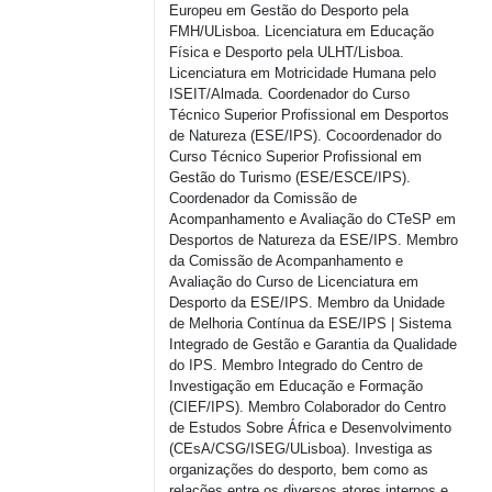
Europeu
em
Gestão
do
Desporto
pela
FMH/
ULisboa
.
Licenciatura
em
Educação
Física
e
Desporto
pela ULHT/Lisboa.
Licenciatura
em
Motricidade
Humana
pelo
ISEIT/Almada.
Coordenador
do
Curso
Técnico Superior
Profissional
em
Desportos
de
Natureza
(ESE/IPS).
Cocoordenador
do
Curso
Técnico Superior
Profissional
em
Gestão
do Turismo (ESE/ESCE/IPS).
Coordenador
da
Comissão
de
Acompanhamento
e
Avaliação
do
CTeSP
em
Desportos
de
Natureza
da ESE/IPS.
Membro
da
Comissão
de
Acompanhamento
e
Avaliação
do
Curso
de
Licenciatura
em
Desporto
da ESE/IPS.
Membro
da
Unidade
de
Melhoria
Contínua
da ESE/IPS | Sistema
Integrado de
Gestão
e Garantia da
Qualidade
do IPS.
Membro
Integrado do Centro de
Investigação
em
Educação
e
Formação
(CIEF/IPS).
Membro
Colaborador
do Centro
de
Estudos
Sobre
África e
Desenvolvimento
(CEsA/CSG/ISEG/
ULisboa
).
Investiga
as
organizações
do
desporto
,
bem
como
as
relações
entre
os
diversos
atores
internos
e