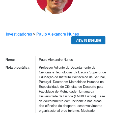
Investigadores
>
Paulo Alexandre Nunes
VIEW IN ENGLISH
Nome
Paulo Alexandre Nunes
Nota biográfica
Professor
Adjunto
do Departamento de
Ciências
e Tecnologias da Escola Superior de
Educação
do Instituto
Politécnico
de Setúbal,
Portugal.
Doutor
em
Motricidade
Humana
na
Especialidade
de
Ciências
do
Desporto
pela
Faculdade
de
Motricidade
Humana da
Universidade
de Lisboa (FMH/
ULisboa
).
Tese
de
doutoramento
com
incidência
nas
áreas
das
ciências
do
desporto
,
desenvolvimento
organizacional
e do turismo.
Mestrado