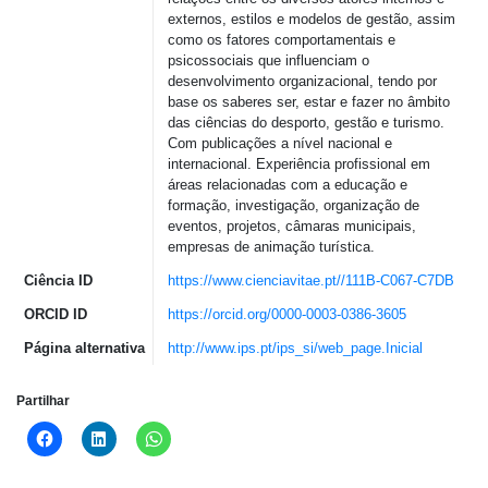
externos
,
estilos
e
modelos
de
gestão
,
assim
como
os
fatores
comportamentais
e
psicossociais
que
influenciam
o
desenvolvimento
organizacional
,
tendo
por
base
os
saberes
ser,
estar
e
fazer
no
âmbito
das
ciências
do
desporto
,
gestão
e turismo.
Com
publicações
a
nível
nacional
e
internacional
.
Experiência
profissional
em
áreas
relacionadas
com
a
educação
e
formação
,
investigação
,
organização
de
eventos
,
projetos
,
câmaras
municipais
,
empresas
de
animação
turística
.
Ciência ID
https://www.cienciavitae.pt//111B-C067-C7DB
ORCID ID
https://orcid.org/0000-0003-0386-3605
Página alternativa
http://www.ips.pt/ips_si/web_page.Inicial
Partilhar
Click
Click
Click
to
to
to
share
share
share
on
on
on