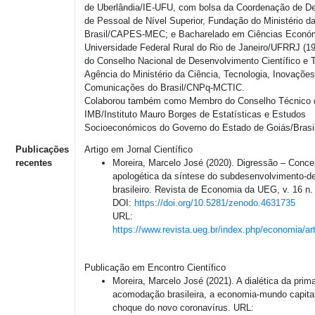
de Uberlândia/IE-UFU, com bolsa da Coordenação de D
de Pessoal de Nível Superior, Fundação do Ministério 
Brasil/CAPES-MEC; e Bacharelado em Ciências Económ
Universidade Federal Rural do Rio de Janeiro/UFRRJ (1
do Conselho Nacional de Desenvolvimento Científico e 
Agência do Ministério da Ciência, Tecnologia, Inovações
Comunicações do Brasil/CNPq-MCTIC.
Colaborou também como Membro do Conselho Técnico 
IMB/Instituto Mauro Borges de Estatísticas e Estudos
Socioeconómicos do Governo do Estado de Goiás/Brasil
Publicações
Artigo em Jornal Científico
recentes
Moreira, Marcelo José (2020). Digressão – Conc
apologética da síntese do subdesenvolvimento-d
brasileiro. Revista de Economia da UEG, v. 16 n. 
DOI:
https://doi.org/10.5281/zenodo.4631735
URL:
https://www.revista.ueg.br/index.php/economia/ar
Publicação em Encontro Científico
Moreira, Marcelo José (2021). A dialética da prim
acomodação brasileira, a economia-mundo capital
choque do novo coronavírus. URL: