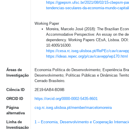
https://gpepsm.ufsc.br/2021/08/02/15-cbepsm-pa
tendencias-seculares-da-economia-mundo-capitali
Working Paper
Moreira, Marcelo José (2018): The Brazilian Eco
Accommodative Perspective: An essay on the de
dependency. Working Papers CEsA, Lisboa. DOI:
10.4005/16300.
https://cesa.rc.iseg.ulisboa.pt/RePEc/cav/cavwp
https://ideas.repec.org/p/cav/cavwpp/wp170.html
Áreas de
Economia Política do Desenvolvimento; Experiência Bras
Investigação
Desenvolvimento; Políticas Públicas e Dinâmicas Territo
Cerrado Brasileiro.
Ciência ID
2E19-6AB4-BD9B
ORCID ID
https://orcid.org/0000-0002-5435-8601
Página
csg.rc.iseg.ulisboa.pt/member/marcelomoreira
alternativa
Linha de
1 – Economia, Desenvolvimento e Cooperação Internaci
Investigação