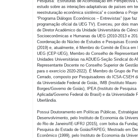
Pesquisa: “Estruturas de Acomodação em Perspectiva
estudo sobre as interações-adaptativas de países em t
reestruturação econômica sistêmica” e coordena o Proj
“Programa Diálogos Econômicos – Entrevistas” (que faz
programação oficial da UEG TV). Exerceu, por dois man
de Diretor Académico da Unidade Universitária de Ciênc
Socioeconômicas e Humanas da UEG (2010-2013 e 2014
Coordenação do Núcleo de Estudos e Pesquisas Econ
(2019) e, atualmente, é Membro do Comité de Ética em
UEG (CEP-UEG), Membro do Conselho de Representant
Unidades Universitárias na ADUEG-Seção Sindical do
Representante Docente no Conselho Superior de Gestão
para o exercício 2020-2022). É Membro do Grupo de Pe
Cerrado, composto por Pesquisadores do ICSA-CSEH 
da Universidade Federal de Goiás, IMB (Instituto Mauro
Borges/Governo de Goiás), IPEA (Instituto de Pesquis
Aplicada/Governo Federal do Brasil) e da Universidade 
Uberlândia.
Possui Doutoramento em Políticas Públicas, Estratégia
Desenvolvimento, pelo Instituto de Economia da Univer
do Rio de Janeiro/IE-UFRJ (2015), com bolsa da Fundaç
Pesquisa do Estado de Goiás/FAPEG; Mestrado em De
Econômico (1999), pelo Instituto de Economia da Univer