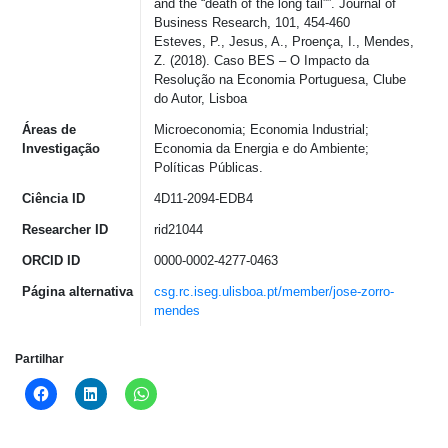
and the “death of the long tail””. Journal of
Business Research, 101, 454-460
Esteves, P., Jesus, A., Proença, I., Mendes,
Z. (2018). Caso BES – O Impacto da
Resolução na Economia Portuguesa, Clube
do Autor, Lisboa
Áreas de
Microeconomia; Economia Industrial;
Investigação
Economia da Energia e do Ambiente;
Políticas Públicas.
Ciência ID
4D11-2094-EDB4
Researcher ID
rid21044
ORCID ID
0000-0002-4277-0463
Página alternativa
csg.rc.iseg.ulisboa.pt/member/jose-zorro-
mendes
Partilhar
Click
Click
Click
to
to
to
share
share
share
on
on
on
Facebook
LinkedIn
WhatsApp