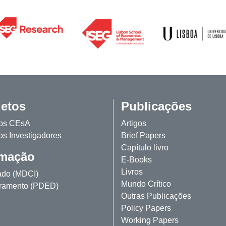
jetos
Publicações
tos CEsA
Artigos
os Investigadores
Brief Papers
Capítulo livro
mação
E-Books
Livros
ado (MDCI)
Mundo Crítico
ramento (PDED)
Outras Publicações
Policy Papers
Working Papers