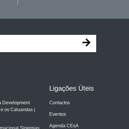
Ligações Úteis
ra Development
Contactos
 e os Caluandas |
Eventos
Agenda CEsA
ernacional Sinergias