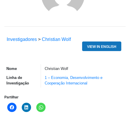
Investigadores
>
Christian Wolf
VIEW IN ENGLISH
Nome
Christian Wolf
Linha de
1 – Economia, Desenvolvimento e
Investigação
Cooperação Internacional
Partilhar
Click
Click
Click
to
to
to
share
share
share
on
on
on
Facebook
LinkedIn
WhatsApp
(Opens
(Opens
(Opens
in
in
in