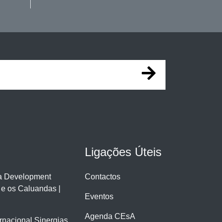
Ligações Úteis
ra Development
Contactos
 e os Caluandas |
Eventos
Agenda CEsA
ernacional Sinergias