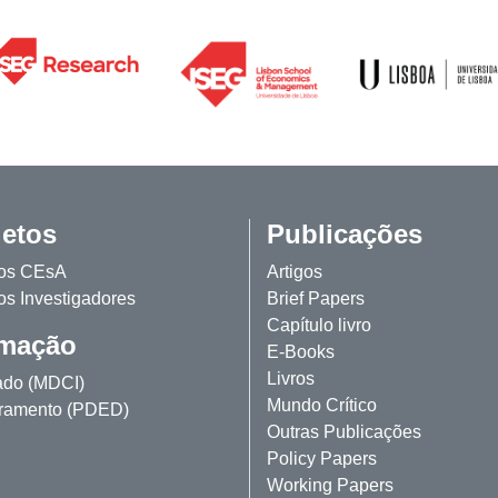
jetos
Publicações
tos CEsA
Artigos
os Investigadores
Brief Papers
Capítulo livro
mação
E-Books
Livros
ado (MDCI)
Mundo Crítico
ramento (PDED)
Outras Publicações
Policy Papers
Working Papers