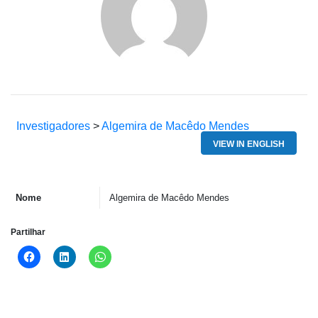
Investigadores
>
Algemira de Macêdo Mendes
VIEW IN ENGLISH
Nome
Algemira de Macêdo Mendes
Partilhar
Click
Click
Click
to
to
to
share
share
share
on
on
on
Facebook
LinkedIn
WhatsApp
(Opens
(Opens
(Opens
in
in
in