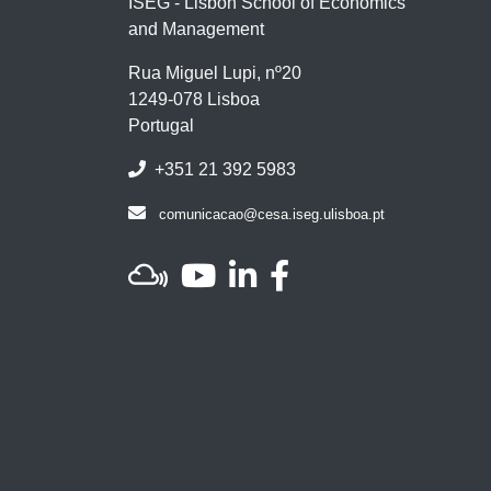
ISEG - Lisbon School of Economics
and Management
Rua Miguel Lupi, nº20
1249-078 Lisboa
Portugal
+351 21 392 5983
comunicacao@cesa.iseg.ulisboa.pt