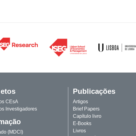
jetos
Publicações
tos CEsA
Artigos
os Investigadores
Brief Papers
Capítulo livro
mação
E-Books
Livros
ado (MDCI)