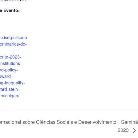
e Evento:
rc.iseg.ulisboa
/seminarios-de-
ento-2023-
nstitutions-
nd-policy-
oward-
g-inequality-
ward-stein-
f-michigan/
ternacional sobre Ciências Sociais e Desenvolvimento
Seminár
2023