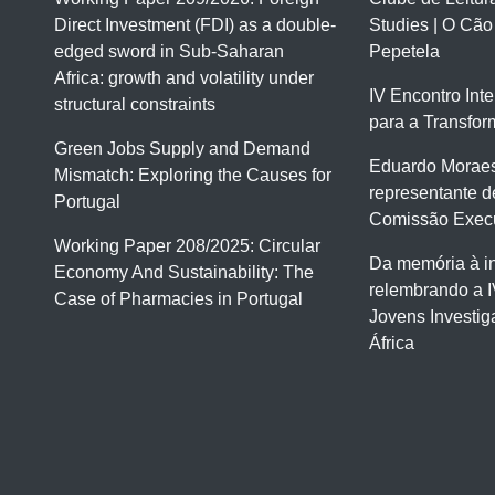
Direct Investment (FDI) as a double-
Studies | O Cão
edged sword in Sub-Saharan
Pepetela
Africa: growth and volatility under
IV Encontro Int
structural constraints
para a Transfor
Green Jobs Supply and Demand
Eduardo Moraes
Mismatch: Exploring the Causes for
representante d
Portugal
Comissão Execu
Working Paper 208/2025: Circular
Da memória à i
Economy And Sustainability: The
relembrando a I
Case of Pharmacies in Portugal
Jovens Investi
África