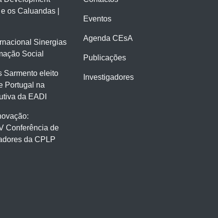
 e os Caluandas |
Eventos
Agenda CEsA
ernacional Sinergias
mação Social
Publicações
 Sarmento eleito
Investigadores
e Portugal na
tiva da EADI
novação:
V Conferência de
gadores da CPLP