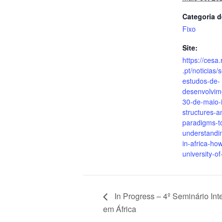
Categoria d
Fixo
Site:
https://cesa.
.pt/noticias
estudos-de-
desenvolvim
30-de-maio-i
structures-a
paradigms-t
understandin
in-africa-ho
university-o
In Progress – 4º Seminário In
em África