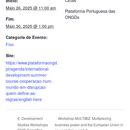
CESA
Início:
Maio 26, 2025 @ 11:00 am
Plataforma Portuguesa das
ONGDs
Fim:
Maio 30, 2025 @ 1:00 pm
Categoria de Evento:
Fixo
Site:
https://www.plataformaongd.
pt/agenda/international-
development-summer-
course-cooperacao-num-
mundo-em-disrupcao-
quem-define-as-
regras/english-here
Workshop MULTIBIZ: Multiplexing
Development
Studies Workshops
business power and the European Union in
2025: Ecocrítica