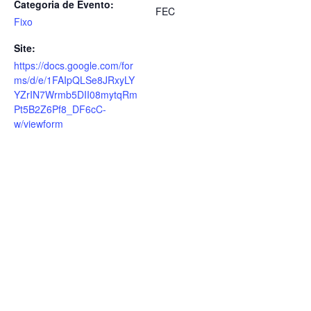
Categoria de Evento:
FEC
Fixo
Site:
https://docs.google.com/for
ms/d/e/1FAIpQLSe8JRxyLY
YZrIN7Wrmb5DII08mytqRm
Pt5B2Z6Pf8_DF6cC-
w/viewform