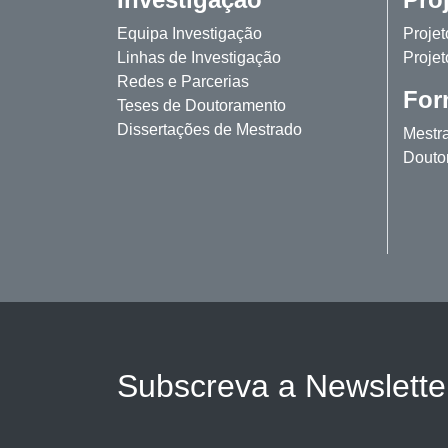
Equipa Investigação
Proje
Linhas de Investigação
Projet
Redes e Parcerias
For
Teses de Doutoramento
Dissertações de Mestrado
Mestr
Douto
Subscreva a Newslett