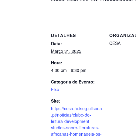
DETALHES
ORGANIZA
CESA
Data:
Março 31, 2025
Hora:
4:30 pm - 6:30 pm
Categoria de Evento:
Fixo
Site:
https://cesa.rc.iseg.ulisboa
.pt/noticias/clube-de-
leitura-development-
studies-sobre-literaturas-
africanas-homenageia-os-