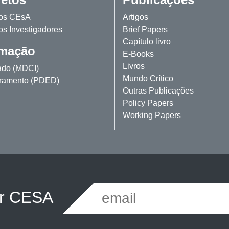
tos CEsA
Artigos
os Investigadores
Brief Papers
Capítulo livro
mação
E-Books
Livros
ado (MDCI)
Mundo Crítico
ramento (PDED)
Outras Publicações
Policy Papers
Working Papers
er CESA