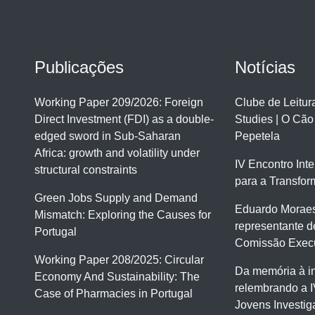
Publicações
Notícias
Working Paper 209/2026: Foreign
Clube de Leitu
Direct Investment (FDI) as a double-
Studies | O Cão
edged sword in Sub-Saharan
Pepetela
Africa: growth and volatility under
IV Encontro Int
structural constraints
para a Transfor
Green Jobs Supply and Demand
Eduardo Moraes
Mismatch: Exploring the Causes for
representante d
Portugal
Comissão Execu
Working Paper 208/2025: Circular
Da memória à i
Economy And Sustainability: The
relembrando a I
Case of Pharmacies in Portugal
Jovens Investi