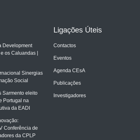
Ligações Úteis
ra Development
Contactos
 e os Caluandas |
Eventos
Agenda CEsA
ernacional Sinergias
mação Social
Publicações
 Sarmento eleito
Investigadores
e Portugal na
tiva da EADI
novação:
V Conferência de
gadores da CPLP