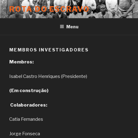
Skip
ROTA DO ESCRAVO
to
content
Menu
MEMBROS INVESTIGADORES
Membros:
Isabel Castro Henriques (Presidente)
(Em construção)
Colaboradores:
Catia Fernandes
Jorge Fonseca