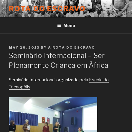
Skip
ROTA DO ESCRAVO
to
content
Menu
POSTED
MAY 26, 2013
BY
A ROTA DO ESCRAVO
ON
Seminário Internacional – Ser
Plenamente Criança em África
Seminário Internacional organizado pela
Escola do
Tecnopólis