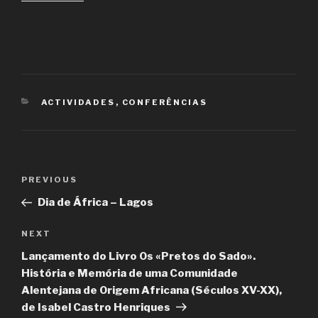
CATEGORIES
ACTIVIDADES
,
CONFERÊNCIAS
Post
PREVIOUS
Previous
navigation
Post
Dia de África – Lagos
NEXT
Next
Post
Lançamento do Livro Os «Pretos do Sado».
História e Memória de uma Comunidade
Alentejana de Origem Africana (Séculos XV-XX),
de Isabel Castro Henriques